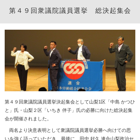
第４９回衆議院議員選挙 総決起集会
第４９回衆議院議員選挙決起集会として山梨
1
区「中島 かつひ
と」氏・山梨２区「いちき 伴子」氏の必勝に向けた総決起集
会が開催されました。
両名より決意表明として衆議院議員選挙必勝へ向けての思
いを強く語っていただき、最後に、田中 好久 連合山梨政治セ