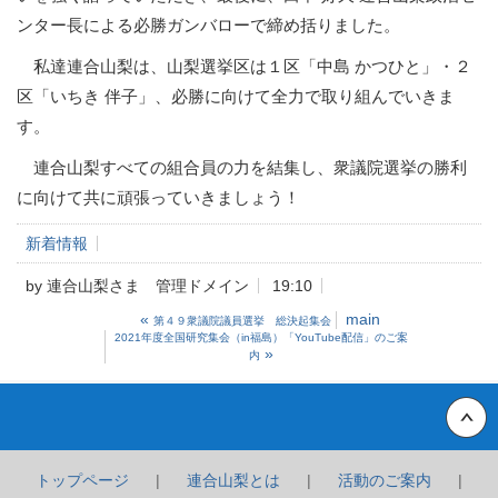
ンター長による必勝ガンバローで締め括りました。
私達連合山梨は、山梨選挙区は１区「中島 かつひと」・２
区「いちき 伴子」、必勝に向けて全力で取り組んでいきま
す。
連合山梨すべての組合員の力を結集し、衆議院選挙の勝利
に向けて共に頑張っていきましょう！
新着情報
by
連合山梨さま 管理ドメイン
19:10
«
main
第４９衆議院議員選挙 総決起集会
2021年度全国研究集会（in福島）「YouTube配信」のご案
»
内
Back to top
トップページ
連合山梨とは
活動のご案内