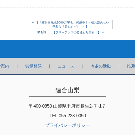
«
【「核兵器廃絶1000万署名」実施中！～核兵器のない
平和な世界をめざして～】
main
»
【フリーランスの皆様も対策を！】
ご案内
労働相談
ニュース
地協の活動
推
連合山梨
〒400-0858 山梨県甲府市相生2-７-1７
TEL:055-228-0050
プライバシーポリシー