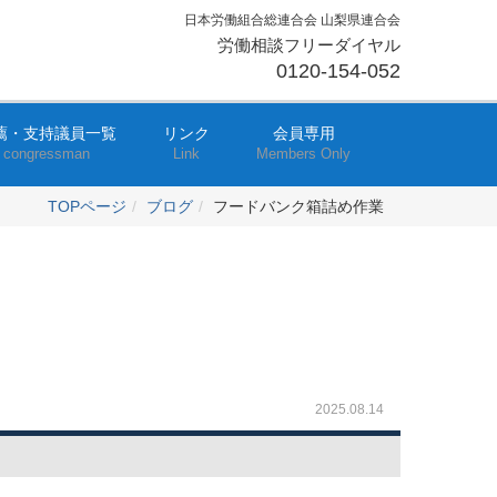
日本労働組合総連合会 山梨県連合会
労働相談フリーダイヤル
0120-154-052
薦・支持議員一覧
リンク
会員専用
congressman
Link
Members Only
TOPページ
ブログ
フードバンク箱詰め作業
2025.08.14