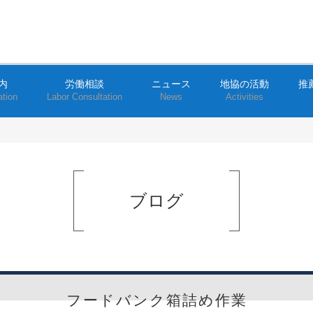
内
労働相談
ニュース
地協の活動
推
ation
Labor Consultation
News
Activities
ブログ
フードバンク箱詰め作業