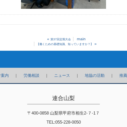
«
main
第37回定期大会
»
【働くための基礎知識、知っていますか？】
ご案内
労働相談
ニュース
地協の活動
推
連合山梨
〒400-0858 山梨県甲府市相生2-７-1７
TEL:055-228-0050