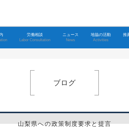
内
労働相談
ニュース
地協の活動
推
ation
Labor Consultation
News
Activities
ブログ
山梨県への政策制度要求と提言