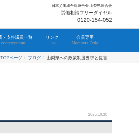
日本労働組合総連合会 山梨県連合会
労働相談フリーダイヤル
0120-154-052
薦・支持議員一覧
リンク
会員専用
congressman
Link
Members Only
TOPページ
ブログ
山梨県への政策制度要求と提言
2025.10.30