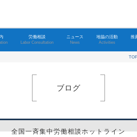
内
労働相談
ニュース
地協の活動
推
ation
Labor Consultation
News
Activities
TO
ブログ
全国一斉集中労働相談ホットライン