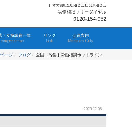
日本労働組合総連合会 山梨県連合会
労働相談フリーダイヤル
0120-154-052
薦・支持議員一覧
リンク
会員専用
congressman
Link
Members Only
Pページ
ブログ
全国一斉集中労働相談ホットライン
2025.12.08