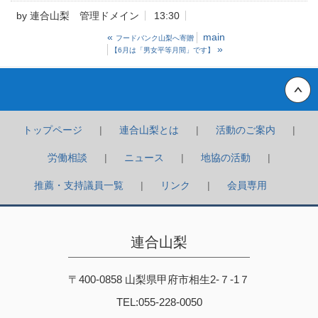
by
連合山梨 管理ドメイン
13:30
«
main
フードバンク山梨へ寄贈
»
【6月は「男女平等月間」です】
Back to top
トップページ
連合山梨とは
活動のご案内
労働相談
ニュース
地協の活動
推薦・支持議員一覧
リンク
会員専用
連合山梨
〒400-0858 山梨県甲府市相生2-７-1７
TEL:055-228-0050